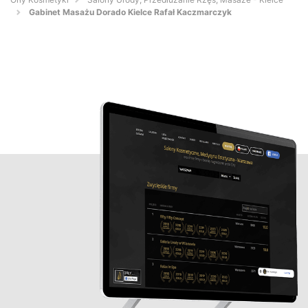
Gabinet Masażu Dorado Kielce Rafał Kaczmarczyk