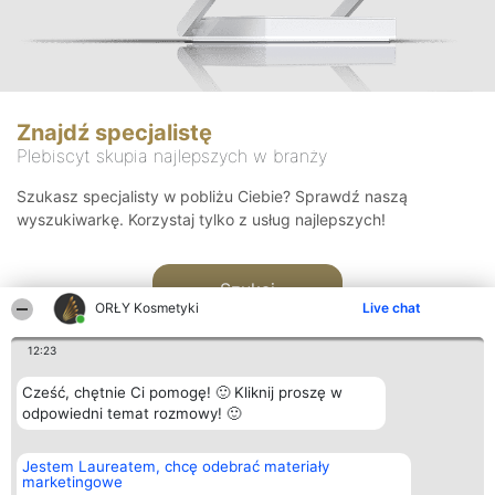
Znajdź specjalistę
Plebiscyt skupia najlepszych w branży
Szukasz specjalisty w pobliżu Ciebie? Sprawdź naszą
wyszukiwarkę. Korzystaj tylko z usług najlepszych!
Szukaj
ORŁY Kosmetyki
Live chat
12:23
Cześć, chętnie Ci pomogę! 🙂 Kliknij proszę w
odpowiedni temat rozmowy! 🙂
Organizator plebiscytu
Plebiscyt
Blog
Kontakt
Jestem Laureatem, chcę odebrać materiały
Bright Side Solutions sp. z o.
Laureaci
Articles
Kontakt
marketingowe
o. sp. k.
Lista
List of