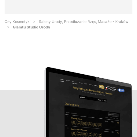
Orły Kosmetyki
Salony Urody, Przedłużanie Rzęs, Masaże - Kraków
Glamtu Studio Urody