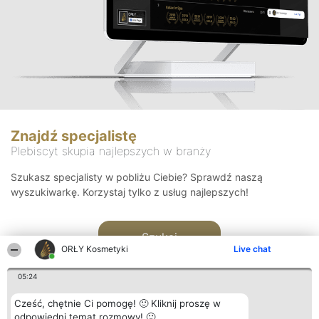
Znajdź specjalistę
Plebiscyt skupia najlepszych w branży
Szukasz specjalisty w pobliżu Ciebie? Sprawdź naszą
wyszukiwarkę. Korzystaj tylko z usług najlepszych!
Szukaj
ORŁY Kosmetyki
Live chat
05:24
Cześć, chętnie Ci pomogę! 🙂 Kliknij proszę w
odpowiedni temat rozmowy! 🙂