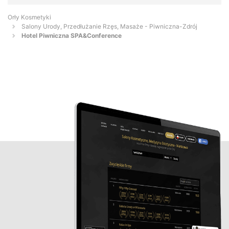
Orły Kosmetyki
Salony Urody, Przedłużanie Rzęs, Masaże - Piwniczna-Zdrój
Hotel Piwniczna SPA&Conference