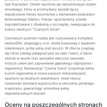
nad Popradem. Obiekt wyróżnia się nietuzinkowym stylem
etnodesign, który w przemyślany sposób łączy
współczesne trendy wzornictwa z elementami beskidzko-
łemkowskiego folkloru. Pokoje i apartamenty zostały
zaprojektowane z dbałością o szczegóły, nawiązujące do
kultury lokalnych "Czarnych Górali".
Centralnym punktem hotelu jest rozbudowany kompleks
HedoniSPA, obejmujący m.in. strefę basenową z basenem
solankowym, grotę solną oraz jacuzzi. W ofercie znajdują
się różne zabiegi pielęgnacyjne na ciało i twarz, a także
seanse w saunie oraz specjalne wieczory saunowe,
których celem jest zapewnienie głębokiego odprężenia i
regeneracji. Restauracja "Czarna Owca" proponuje dania
kuchni regionalnej w nowoczesnych interpretacjach,
opartych na lokalnych składnikach. Hotel tworzy
nowatorski standard wypoczynku w otoczeniu górskiego
krajobrazu, gwarantując atmosferę pełną
niepowtarzalnych doznań.
Oceny na poszczególnych stronach