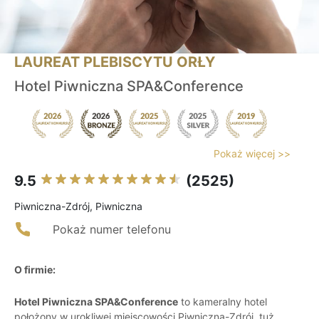
LAUREAT PLEBISCYTU ORŁY
Hotel Piwniczna SPA&Conference
Pokaż więcej >>
9.5
(2525)
Piwniczna-Zdrój, Piwniczna
Pokaż numer telefonu
O firmie:
Hotel Piwniczna SPA&Conference
to kameralny hotel
położony w urokliwej miejscowości Piwniczna-Zdrój, tuż