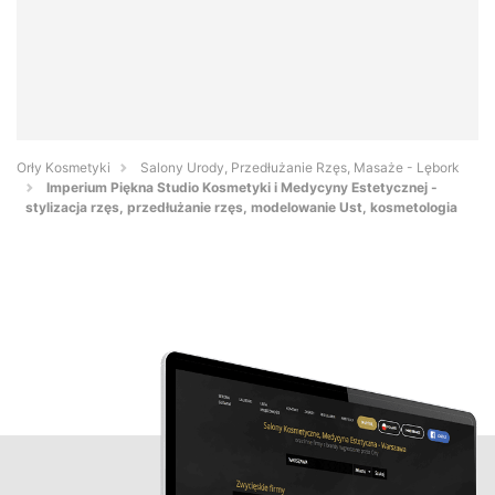
Orły Kosmetyki
Salony Urody, Przedłużanie Rzęs, Masaże - Lębork
Imperium Piękna Studio Kosmetyki i Medycyny Estetycznej -
stylizacja rzęs, przedłużanie rzęs, modelowanie Ust, kosmetologia