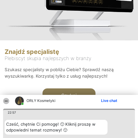
Znajdź specjalistę
Plebiscyt skupia najlepszych w branży
Szukasz specjalisty w pobliżu Ciebie? Sprawdź naszą
wyszukiwarkę. Korzystaj tylko z usług najlepszych!
Szukaj
ORŁY Kosmetyki
Live chat
22:57
Cześć, chętnie Ci pomogę! 🙂 Kliknij proszę w
odpowiedni temat rozmowy! 🙂