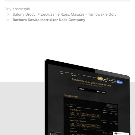
Orły Kosmetyki
Salony Urody, Przedłużanie Rzęs, Masaże - Tarnowskie Góry
Barbara Kawka Instruktor Nails Company