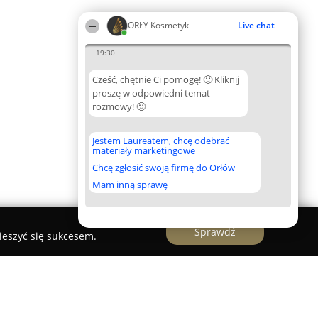
ORŁY Kosmetyki
Live chat
19:30
Cześć, chętnie Ci pomogę! 🙂 Kliknij
proszę w odpowiedni temat
rozmowy! 🙂
Jestem Laureatem, chcę odebrać
materiały marketingowe
Chcę zgłosić swoją firmę do Orłów
Mam inną sprawę
Sprawdź
ieszyć się sukcesem.