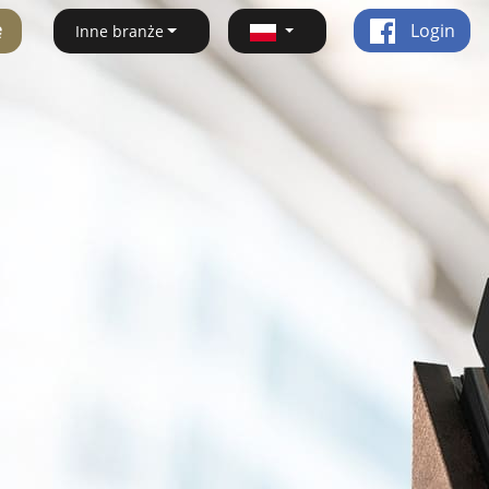
ę
Login
Inne branże