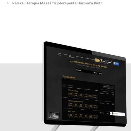
Relaks i Terapia Masaż fizjoterapeuta Harmoza Piotr