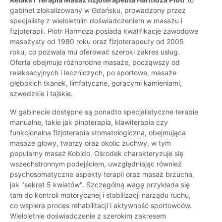
gabinet zlokalizowany w Gdańsku, prowadzony przez
specjalistę z wieloletnim doświadczeniem w masażu i
fizjoterapii. Piotr Harmoza posiada kwalifikacje zawodowe
masażysty od 1980 roku oraz fizjoterapeuty od 2005
roku, co pozwala mu oferować szeroki zakres usług.
Oferta obejmuje różnorodne masaże, począwszy od
relaksacyjnych i leczniczych, po sportowe, masaże
głębokich tkanek, limfatyczne, gorącymi kamieniami,
szwedzkie i tajskie.
W gabinecie dostępne są ponadto specjalistyczne terapie
manualne, takie jak pinoterapia, klawiterapia czy
funkcjonalna fizjoterapia stomatologiczna, obejmująca
masaże głowy, twarzy oraz okolic żuchwy, w tym
popularny masaż Kobido. Ośrodek charakteryzuje się
wszechstronnym podejściem, uwzględniając również
psychosomatyczne aspekty terapii oraz masaż brzucha,
jak "sekret 5 kwiatów". Szczególną wagę przykłada się
tam do kontroli motorycznej i stabilizacji narządu ruchu,
co wspiera proces rehabilitacji i aktywność sportowców.
Wieloletnie doświadczenie z szerokim zakresem