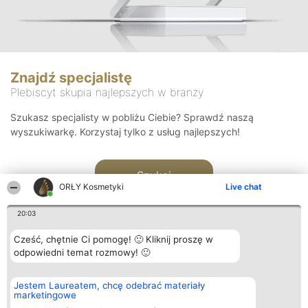
Znajdź specjalistę
Plebiscyt skupia najlepszych w branży
Szukasz specjalisty w pobliżu Ciebie? Sprawdź naszą
wyszukiwarkę. Korzystaj tylko z usług najlepszych!
Szukaj
ORŁY Kosmetyki
Live chat
20:03
Cześć, chętnie Ci pomogę! 🙂 Kliknij proszę w
odpowiedni temat rozmowy! 🙂
Organizator plebiscytu
Plebiscyt
Blog
Kontakt
Jestem Laureatem, chcę odebrać materiały
Bright Side Solutions sp. z o.
Laureaci
Articles
Kontakt
marketingowe
o. sp. k.
Lista
List of
ul. Ruska 22
wszystkich
Articles