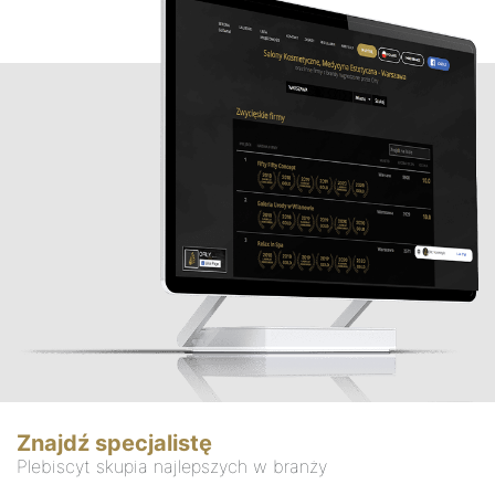
Znajdź specjalistę
Plebiscyt skupia najlepszych w branży