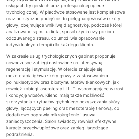
usługach fryzjerskich oraz profesjonalnej opiece
trychologicznej. W placówce stosowane jest kompleksowe
oraz holistyczne podejście do pielęgnacji włosów i skóry
głowy, obejmujące wnikliwą diagnostykę, podczas której
analizowane są m.in. dieta, sposób życia czy poziom
odczuwanego stresu, co umożliwia opracowanie
indywidualnych terapii dla każdego klienta.
W zakresie usług trychologicznych gabinet proponuje
nowoczesne zabiegi nastawione na intensywną
regenerację i stymulację. W ofercie znajduje się
mezoterapia igłowa skóry głowy z zastosowaniem
polinukleotydów oraz biostymulatorów tkankowych, jak
również zabiegi laseroterapii LLLT, wspomagające wzrost
i kondycję włosów. Klienci mają także możliwość
skorzystania z rytuałów głębokiego oczyszczania skóry
głowy, łączących peeling oraz mezoterapię tlenową, co
dodatkowo poprawia mikrokrążenie i usuwa
zanieczyszczenia. Salon świadczy również efektywne
kuracje przeciwłupieżowe oraz zabiegi łagodzące
podrażnienia.