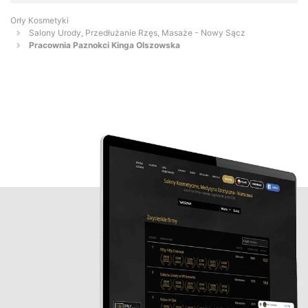
Orły Kosmetyki
Salony Urody, Przedłużanie Rzęs, Masaże - Nowy Sącz
Pracownia Paznokci Kinga Olszowska