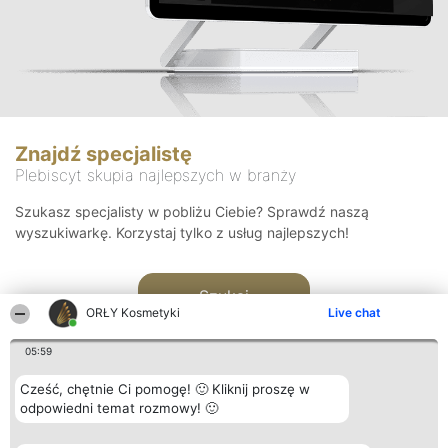
Znajdź specjalistę
Plebiscyt skupia najlepszych w branży
Szukasz specjalisty w pobliżu Ciebie? Sprawdź naszą
wyszukiwarkę. Korzystaj tylko z usług najlepszych!
Szukaj
ORŁY Kosmetyki
Live chat
05:59
Cześć, chętnie Ci pomogę! 🙂 Kliknij proszę w
odpowiedni temat rozmowy! 🙂
Organizator plebiscytu
Plebiscyt
Blog
Kontakt