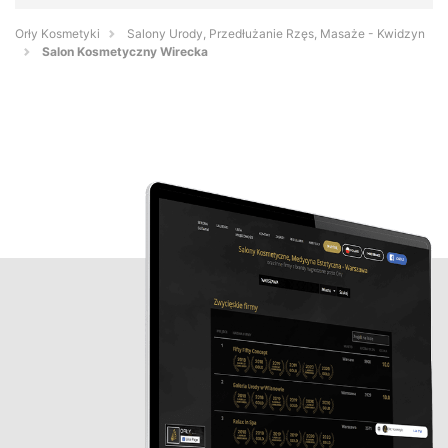
Orły Kosmetyki
Salony Urody, Przedłużanie Rzęs, Masaże - Kwidzyn
Salon Kosmetyczny Wirecka