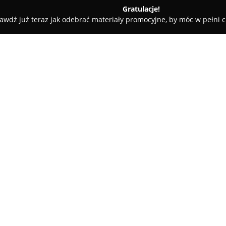
Gratulacje!
awdź już teraz jak odebrać materiały promocyjne, by móc w pełni c
, Masaże - Rybnik
Salon Kosmetyczny Seventh Heaven
n
O firmie:
Salon Kosmetyczny Seventh 
które skupia się na zapewnieni
głębokiego relaksu. Kameralny 
profesjonalny zespół buduje a
Pokaż więcej >>
obowiązków.
Podczas wizyty klienci mogą ko
podnosi komfort pobytu w tym 
wachlarz usług – od klasycznyc
zaawansowane procedury pielę