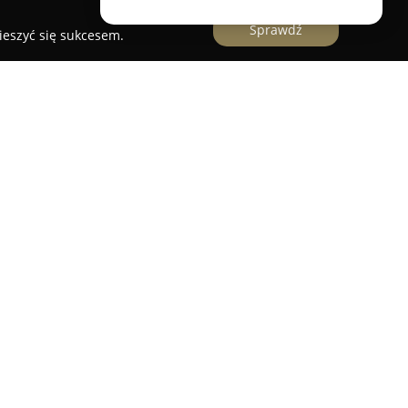
Sprawdź
ieszyć się sukcesem.
Heaven
zlokalizowany w Rybniku stanowi miejsce,
u kompleksowej pielęgnacji oraz uczucia
charakter salonu sprzyja wyciszeniu, a
tmosferę sprzyjającą odprężeniu od codziennych
rzystać z aromatycznej kawy lub herbaty, co
miejscu. Oferta salonu obejmuje szeroki
h zabiegów takich jak manicure czy pedicure, po
gnacyjne dostosowane do potrzeb skóry twarzy,