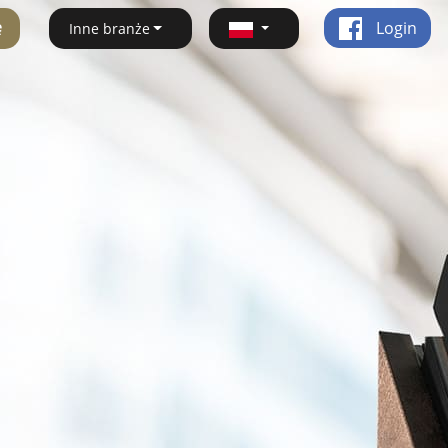
ę
Login
Inne branże