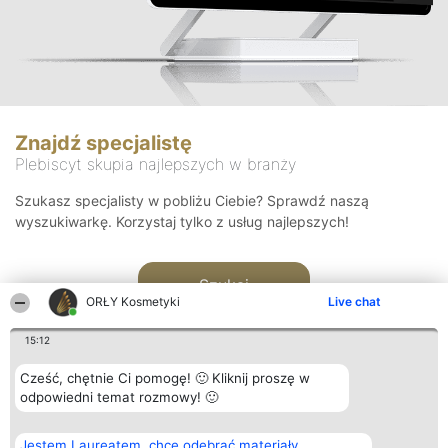
Znajdź specjalistę
Plebiscyt skupia najlepszych w branży
Szukasz specjalisty w pobliżu Ciebie? Sprawdź naszą
wyszukiwarkę. Korzystaj tylko z usług najlepszych!
Szukaj
ORŁY Kosmetyki
Live chat
15:12
Cześć, chętnie Ci pomogę! 🙂 Kliknij proszę w
odpowiedni temat rozmowy! 🙂
Organizator plebiscytu
Plebiscyt
Blog
Kontakt
Jestem Laureatem, chcę odebrać materiały
Bright Side Solutions sp. z o.
Laureaci
Articles
Kontakt