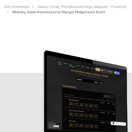
Orły Kosmetyki
Salony Urody, Przedłużanie Rzęs, Masaże - Przemyśl
Mobilny Salon Kosmetyczny Margot Małgorzata Szott