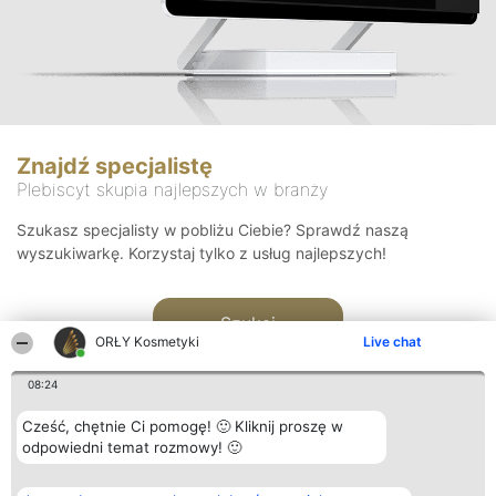
Znajdź specjalistę
Plebiscyt skupia najlepszych w branży
Szukasz specjalisty w pobliżu Ciebie? Sprawdź naszą
wyszukiwarkę. Korzystaj tylko z usług najlepszych!
Szukaj
ORŁY Kosmetyki
Live chat
08:24
Cześć, chętnie Ci pomogę! 🙂 Kliknij proszę w
odpowiedni temat rozmowy! 🙂
Organizator plebiscytu
Plebiscyt
Blog
Kontakt