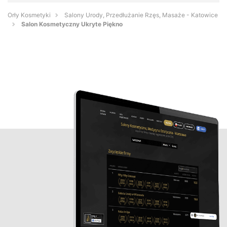
Orły Kosmetyki
Salony Urody, Przedłużanie Rzęs, Masaże - Katowice
Salon Kosmetyczny Ukryte Piękno