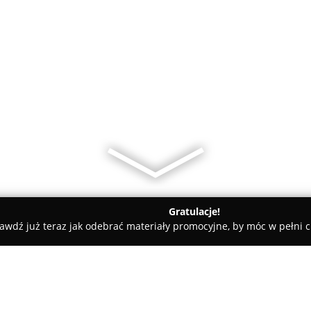
Gratulacje!
awdź już teraz jak odebrać materiały promocyjne, by móc w pełni c
, Masaże - Truskolasy
Salon Kosmetyczny "Beauty Zone" Angel