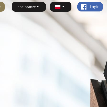
ę
Login
Inne branże