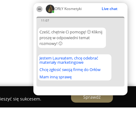
ORŁY Kosmetyki
Live chat
11:07
Cześć, chętnie Ci pomogę! 🙂 Kliknij
proszę w odpowiedni temat
rozmowy! 🙂
Jestem Laureatem, chcę odebrać
materiały marketingowe
Chcę zgłosić swoją firmę do Orłów
Mam inną sprawę
Sprawdź
ieszyć się sukcesem.
ika Nowak, ul. Kopernika 1