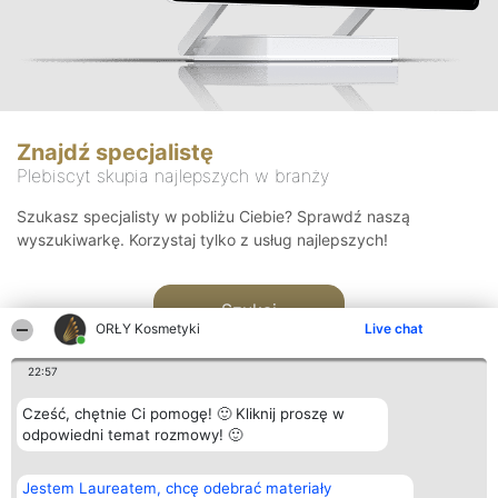
Znajdź specjalistę
Plebiscyt skupia najlepszych w branży
Szukasz specjalisty w pobliżu Ciebie? Sprawdź naszą
wyszukiwarkę. Korzystaj tylko z usług najlepszych!
Szukaj
ORŁY Kosmetyki
Live chat
22:57
Cześć, chętnie Ci pomogę! 🙂 Kliknij proszę w
odpowiedni temat rozmowy! 🙂
Organizator plebiscytu
Plebiscyt
Blog
Kontakt
Jestem Laureatem, chcę odebrać materiały
Bright Side Solutions sp. z o.
Laureaci
Articles
Kontakt