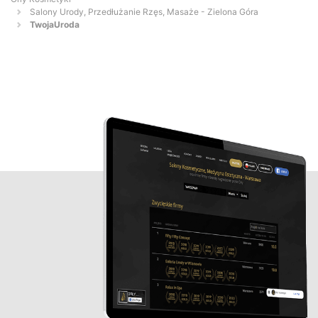
Salony Urody, Przedłużanie Rzęs, Masaże - Zielona Góra
TwojaUroda