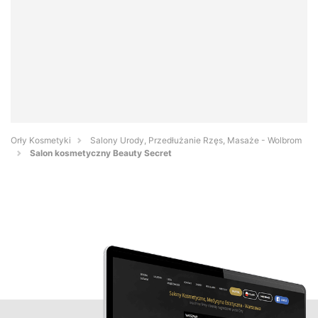
Orły Kosmetyki
Salony Urody, Przedłużanie Rzęs, Masaże - Wolbrom
Salon kosmetyczny Beauty Secret