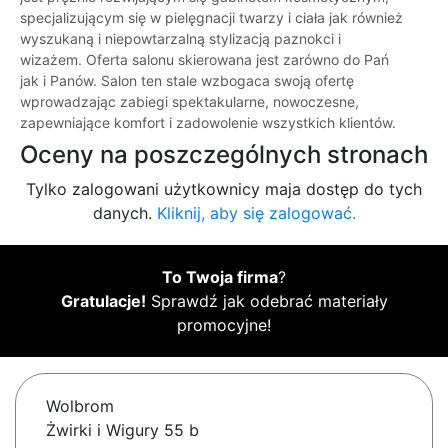
specjalizującym się w pielęgnacji twarzy i ciała jak również
wyszukaną i niepowtarzalną stylizacją paznokci i
wizażem. Oferta salonu skierowana jest zarówno do Pań
jak i Panów. Salon ten stale wzbogaca swoją ofertę
wprowadzając zabiegi spektakularne, nowoczesne,
zapewniające komfort i zadowolenie wszystkich klientów.
Oceny na poszczególnych stronach
Tylko zalogowani użytkownicy maja dostęp do tych
danych.
Kliknij, aby się zalogować.
To Twoja firma
?
Gratulacje!
Sprawdź jak odebrać materiały
promocyjne!
Wolbrom
Żwirki i Wigury 55 b