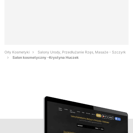
Orły Kosmetyki
Salony Urody, Przedłużanie Rzęs, Masaże - Szczyrk
Salon kosmetyczny -Krystyna Huczek