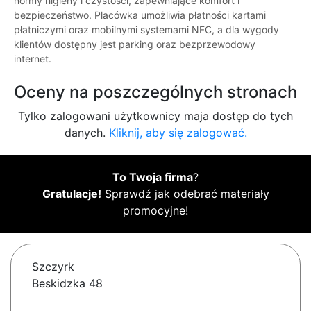
normy higieny i czystości, zapewniające komfort i
bezpieczeństwo. Placówka umożliwia płatności kartami
płatniczymi oraz mobilnymi systemami NFC, a dla wygody
klientów dostępny jest parking oraz bezprzewodowy
internet.
Oceny na poszczególnych stronach
Tylko zalogowani użytkownicy maja dostęp do tych
danych.
Kliknij, aby się zalogować.
To Twoja firma
?
Gratulacje!
Sprawdź jak odebrać materiały
promocyjne!
Szczyrk
Beskidzka 48