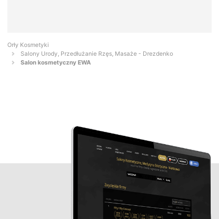
Orły Kosmetyki
Salony Urody, Przedłużanie Rzęs, Masaże - Drezdenko
Salon kosmetyczny EWA