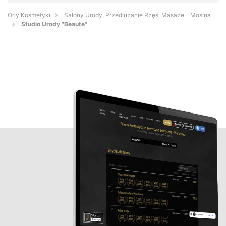
Orły Kosmetyki
Salony Urody, Przedłużanie Rzęs, Masaże - Mosina
Studio Urody "Beaute"