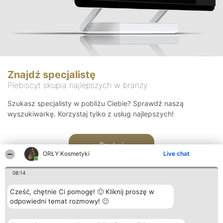
Znajdź specjalistę
Plebiscyt skupia najlepszych w branży
Szukasz specjalisty w pobliżu Ciebie? Sprawdź naszą
wyszukiwarkę. Korzystaj tylko z usług najlepszych!
Szukaj
ORŁY Kosmetyki
Live chat
08:14
Cześć, chętnie Ci pomogę! 🙂 Kliknij proszę w
odpowiedni temat rozmowy! 🙂
Organizator plebiscytu
Plebiscyt
Blog
Kontakt