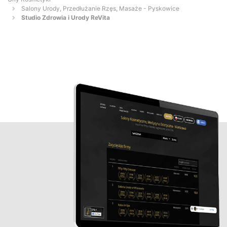
Salony Urody, Przedłużanie Rzęs, Masaże - Pyskowice
Studio Zdrowia i Urody ReVita