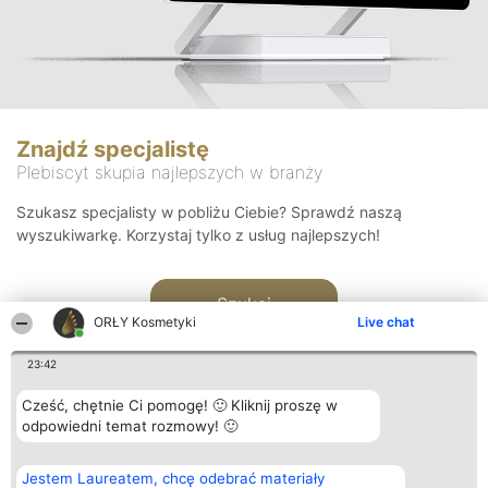
Znajdź specjalistę
Plebiscyt skupia najlepszych w branży
Szukasz specjalisty w pobliżu Ciebie? Sprawdź naszą
wyszukiwarkę. Korzystaj tylko z usług najlepszych!
Szukaj
ORŁY Kosmetyki
Live chat
23:42
Cześć, chętnie Ci pomogę! 🙂 Kliknij proszę w
odpowiedni temat rozmowy! 🙂
Organizator plebiscytu
Plebiscyt
Blog
Kontakt
Jestem Laureatem, chcę odebrać materiały
Bright Side Solutions sp. z o.
Laureaci
Articles
Kontakt