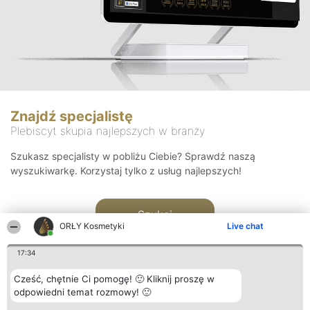
Znajdź specjalistę
Plebiscyt skupia najlepszych w branży
Szukasz specjalisty w pobliżu Ciebie? Sprawdź naszą
wyszukiwarkę. Korzystaj tylko z usług najlepszych!
Szukaj
ORŁY Kosmetyki
Live chat
17:34
Cześć, chętnie Ci pomogę! 🙂 Kliknij proszę w
odpowiedni temat rozmowy! 🙂