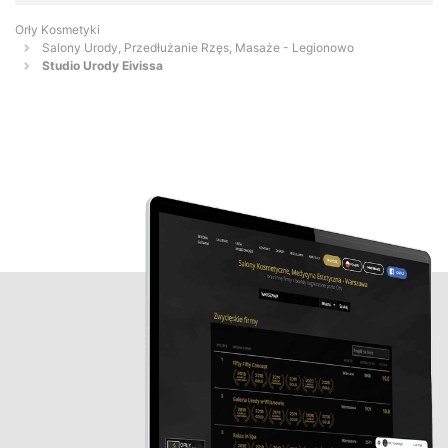
Orły Kosmetyki
Salony Urody, Przedłużanie Rzęs, Masaże - Legionowo
Studio Urody Eivissa