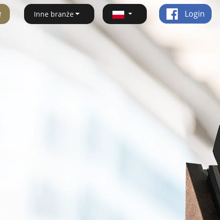
ę
Login
Inne branże