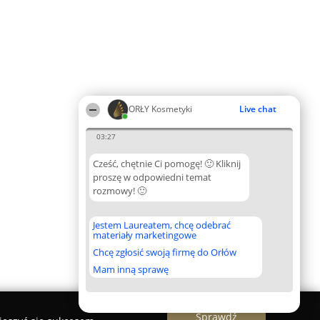
ORŁY Kosmetyki
Live chat
03:27
Cześć, chętnie Ci pomogę! 🙂 Kliknij
proszę w odpowiedni temat
rozmowy! 🙂
Jestem Laureatem, chcę odebrać
materiały marketingowe
Chcę zgłosić swoją firmę do Orłów
Mam inną sprawę
Sprawdź