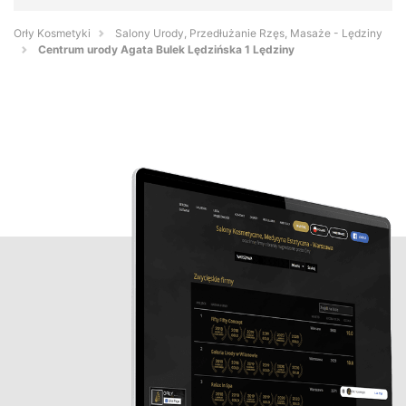
Orły Kosmetyki
Salony Urody, Przedłużanie Rzęs, Masaże - Lędziny
Centrum urody Agata Bulek Lędzińska 1 Lędziny