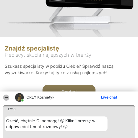
Znajdź specjalistę
Plebiscyt skupia najlepszych w branży
Szukasz specjalisty w pobliżu Ciebie? Sprawdź naszą
wyszukiwarkę. Korzystaj tylko z usług najlepszych!
Szukaj
ORŁY Kosmetyki
Live chat
17:10
Cześć, chętnie Ci pomogę! 🙂 Kliknij proszę w
odpowiedni temat rozmowy! 🙂
Organizator plebiscytu
Plebiscyt
Blog
Kontakt