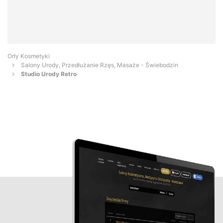
Orły Kosmetyki
Salony Urody, Przedłużanie Rzęs, Masaże - Świebodzin
Studio Urody Retro