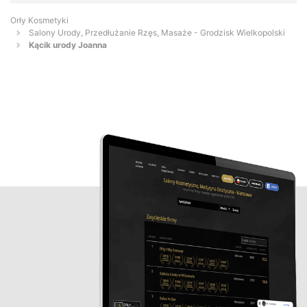
Orły Kosmetyki
Salony Urody, Przedłużanie Rzęs, Masaże - Grodzisk Wielkopolski
Kącik urody Joanna