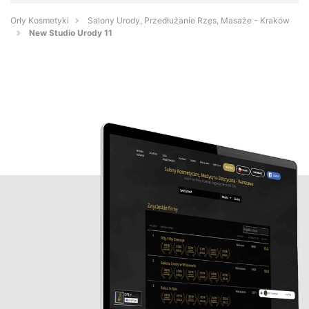
Orły Kosmetyki
Salony Urody, Przedłużanie Rzęs, Masaże - Kraków
New Studio Urody 11