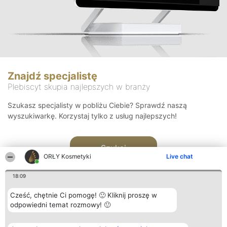
Znajdź specjalistę
Plebiscyt skupia najlepszych w branży
Szukasz specjalisty w pobliżu Ciebie? Sprawdź naszą
wyszukiwarkę. Korzystaj tylko z usług najlepszych!
Szukaj
ORŁY Kosmetyki
Live chat
18:09
Cześć, chętnie Ci pomogę! 🙂 Kliknij proszę w
odpowiedni temat rozmowy! 🙂
Organizator plebiscytu
Plebiscyt
Blog
Kontakt