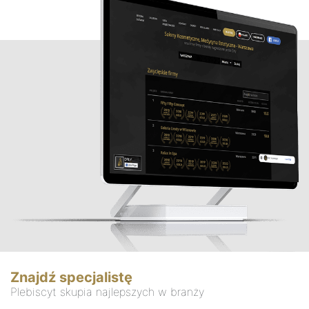
Znajdź specjalistę
Plebiscyt skupia najlepszych w branży