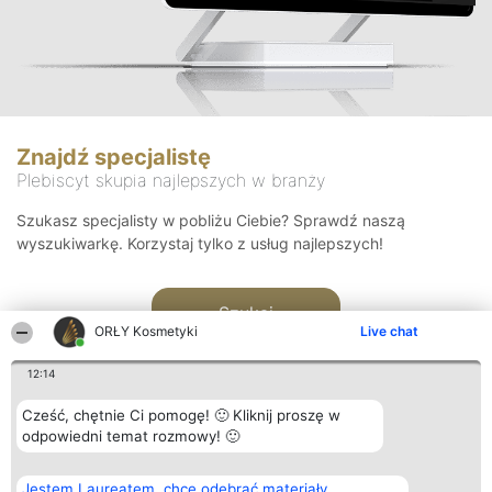
Znajdź specjalistę
Plebiscyt skupia najlepszych w branży
Szukasz specjalisty w pobliżu Ciebie? Sprawdź naszą
wyszukiwarkę. Korzystaj tylko z usług najlepszych!
Szukaj
ORŁY Kosmetyki
Live chat
12:14
Cześć, chętnie Ci pomogę! 🙂 Kliknij proszę w
odpowiedni temat rozmowy! 🙂
Organizator plebiscytu
Plebiscyt
Blog
Kontakt
Jestem Laureatem, chcę odebrać materiały
Bright Side Solutions sp. z o.
Laureaci
Articles
Kontakt