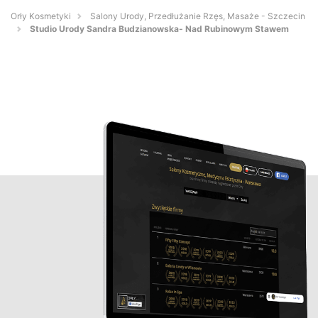
Orły Kosmetyki
Salony Urody, Przedłużanie Rzęs, Masaże - Szczecin
Studio Urody Sandra Budzianowska- Nad Rubinowym Stawem