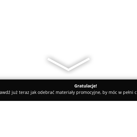
Gratulacje!
awdź już teraz jak odebrać materiały promocyjne, by móc w pełni c
, Masaże - Gniezno
H&B Studio Urody i Sklep