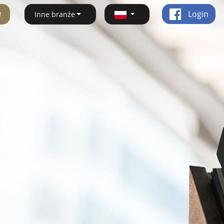
ę
Login
Inne branże