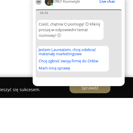
ORŁY Kosmetyki
Live chat
06:33
Cześć, chętnie Ci pomogę! 🙂 Kliknij
proszę w odpowiedni temat
rozmowy! 🙂
Jestem Laureatem, chcę odebrać
materiały marketingowe
Chcę zgłosić swoją firmę do Orłów
Mam inną sprawę
Sprawdź
ieszyć się sukcesem.