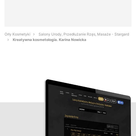
Orły Kosmetyki
Salony Urody, Przedłużanie Rzęs, Masaże - Stargard
Kreatywna kosmetologia. Karina Nowicka