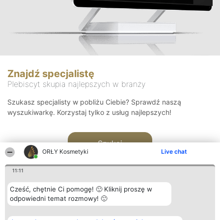
Znajdź specjalistę
Plebiscyt skupia najlepszych w branży
Szukasz specjalisty w pobliżu Ciebie? Sprawdź naszą
wyszukiwarkę. Korzystaj tylko z usług najlepszych!
Szukaj
ORŁY Kosmetyki
Live chat
11:11
Cześć, chętnie Ci pomogę! 🙂 Kliknij proszę w
odpowiedni temat rozmowy! 🙂
Organizator plebiscytu
Plebiscyt
Blog
Kontakt