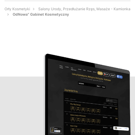
Orły Kosmetyki
Salony Urody, Przedłużanie Rzęs, Masaże - Kamionka
OdNowa" Gabinet Kosmetyczny