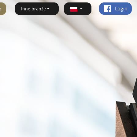
ę
Login
Inne branże