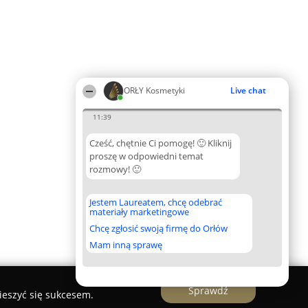
ORŁY Kosmetyki
Live chat
11:39
Cześć, chętnie Ci pomogę! 🙂 Kliknij
proszę w odpowiedni temat
rozmowy! 🙂
Jestem Laureatem, chcę odebrać
materiały marketingowe
Chcę zgłosić swoją firmę do Orłów
Mam inną sprawę
Sprawdź
ieszyć się sukcesem.