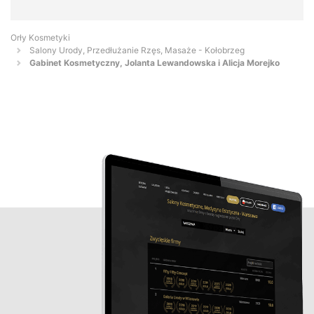
Orły Kosmetyki
Salony Urody, Przedłużanie Rzęs, Masaże - Kołobrzeg
Gabinet Kosmetyczny, Jolanta Lewandowska i Alicja Morejko