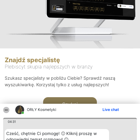
Znajdź specjalistę
Plebiscyt skupia najlepszych w branży
Szukasz specjalisty w pobliżu Ciebie? Sprawdź naszą
wyszukiwarkę. Korzystaj tylko z usług najlepszych!
Szukaj
ORŁY Kosmetyki
Live chat
04:31
Cześć, chętnie Ci pomogę! 🙂 Kliknij proszę w
odpowiedni temat rozmowy! 🙂