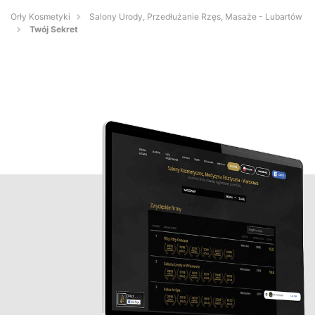
Orły Kosmetyki
Salony Urody, Przedłużanie Rzęs, Masaże - Lubartów
Twój Sekret