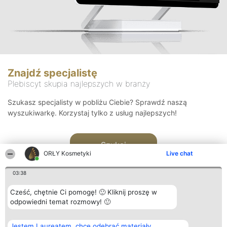
Znajdź specjalistę
Plebiscyt skupia najlepszych w branży
Szukasz specjalisty w pobliżu Ciebie? Sprawdź naszą
wyszukiwarkę. Korzystaj tylko z usług najlepszych!
Szukaj
ORŁY Kosmetyki
Live chat
03:38
Cześć, chętnie Ci pomogę! 🙂 Kliknij proszę w
odpowiedni temat rozmowy! 🙂
Organizator plebiscytu
Plebiscyt
Blog
Kontakt
Jestem Laureatem, chcę odebrać materiały
Bright Side Solutions sp. z o.
Laureaci
Articles
Kontakt