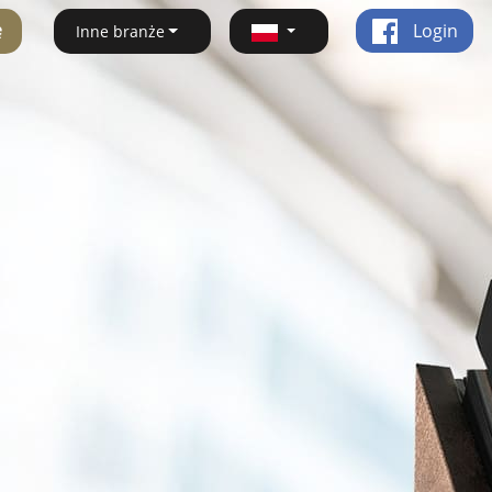
ę
Login
Inne branże