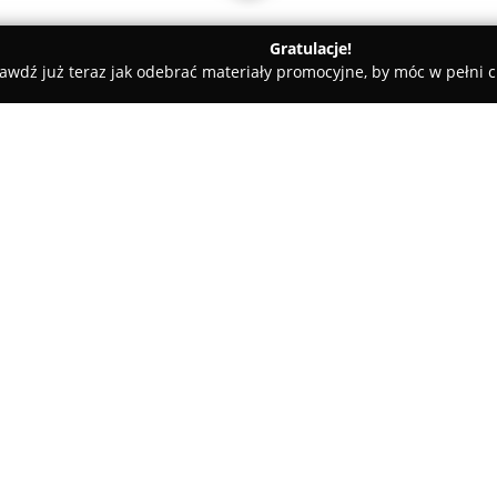
Gratulacje!
awdź już teraz jak odebrać materiały promocyjne, by móc w pełni c
, Masaże - Bolesławiec
Magda Wojewódka Aesthetic Bolesławi
awiec
O firmie:
Gabinet medycyny estetycznej 
Bolesławiec
został założony p
połączeniem pasji z wysokim 
ponad dziesięć lat doświadcze
Pokaż więcej >>
poszerzając swoje kompetencje
swoim klientom dostęp do inn
pielęgnacyjnych. Kluczowym el
najwyższą jakość świadczonych
luksusowych standardów pracy