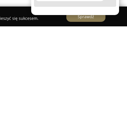
Sprawdź
ieszyć się sukcesem.
ec
i kosmetologii
Magda Wojewódka Aesthetic
rzez Magdalenę Wojewódkę i odznacza się
profesjonalizmem. Magdalena Wojewódka posiada
nia w branży kosmetycznej, regularnie
 w obszarze medycyny estetycznej i oferując
owacyjnych oraz skutecznych rozwiązań
ementem działalności firmy jest dbałość o
 usług, widoczna w ciągłym dążeniu do uzyskania
.