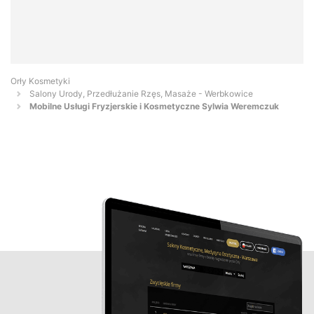
Orły Kosmetyki
Salony Urody, Przedłużanie Rzęs, Masaże - Werbkowice
Mobilne Usługi Fryzjerskie i Kosmetyczne Sylwia Weremczuk