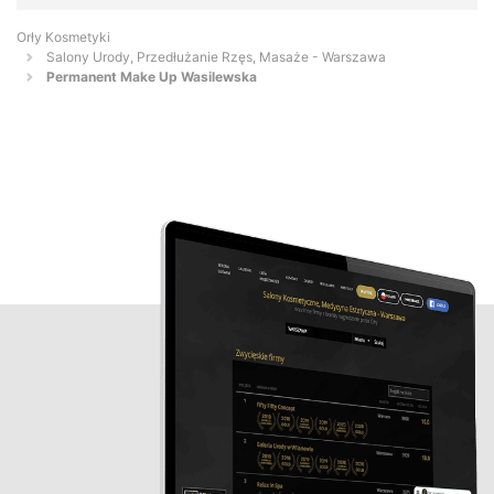
Orły Kosmetyki
Salony Urody, Przedłużanie Rzęs, Masaże - Warszawa
Permanent Make Up Wasilewska