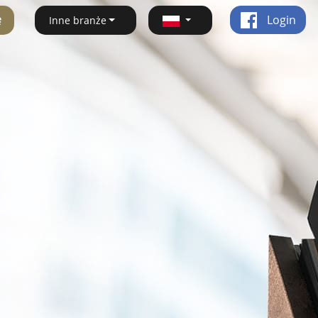
ę
Login
Inne branże