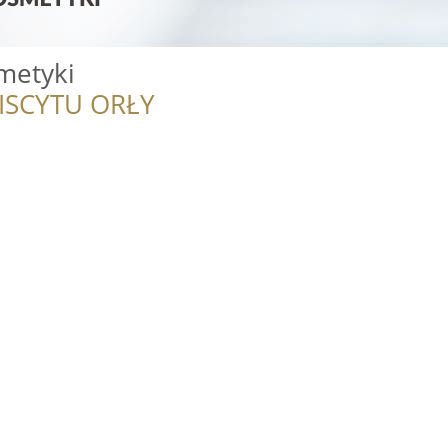
metyki
ISCYTU ORŁY