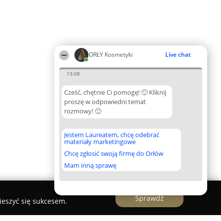
ORŁY Kosmetyki
Live chat
13:08
Cześć, chętnie Ci pomogę! 🙂 Kliknij
proszę w odpowiedni temat
rozmowy! 🙂
Jestem Laureatem, chcę odebrać
materiały marketingowe
Chcę zgłosić swoją firmę do Orłów
Mam inną sprawę
Sprawdź
ieszyć się sukcesem.