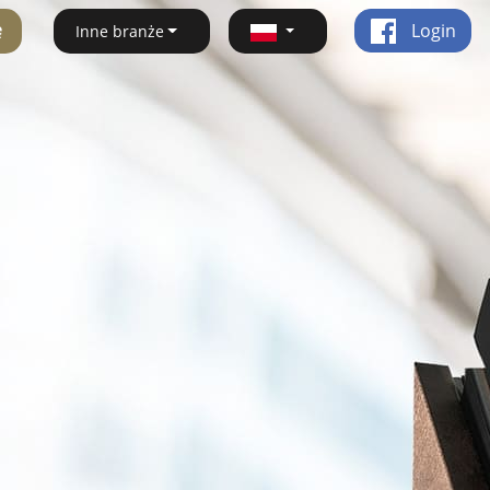
ę
Login
Inne branże