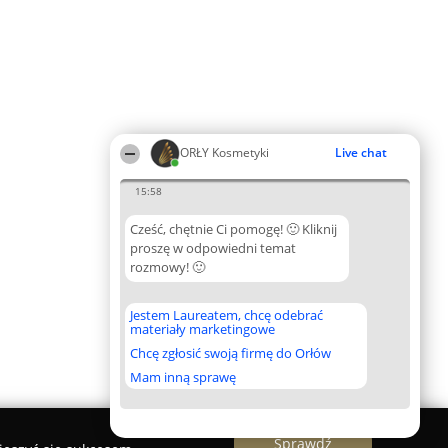
ORŁY Kosmetyki
Live chat
15:58
Cześć, chętnie Ci pomogę! 🙂 Kliknij
proszę w odpowiedni temat
rozmowy! 🙂
Jestem Laureatem, chcę odebrać
materiały marketingowe
Chcę zgłosić swoją firmę do Orłów
Mam inną sprawę
Sprawdź