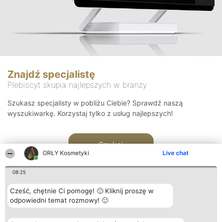
Znajdź specjalistę
Plebiscyt skupia najlepszych w branży
Szukasz specjalisty w pobliżu Ciebie? Sprawdź naszą
wyszukiwarkę. Korzystaj tylko z usług najlepszych!
Szukaj
ORŁY Kosmetyki
Live chat
08:25
Cześć, chętnie Ci pomogę! 🙂 Kliknij proszę w
odpowiedni temat rozmowy! 🙂
Organizator plebiscytu
Plebiscyt
Blog
Kontakt