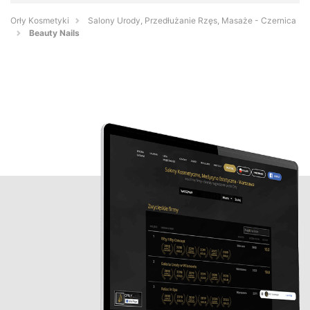
Orły Kosmetyki
Salony Urody, Przedłużanie Rzęs, Masaże - Czernica
Beauty Nails