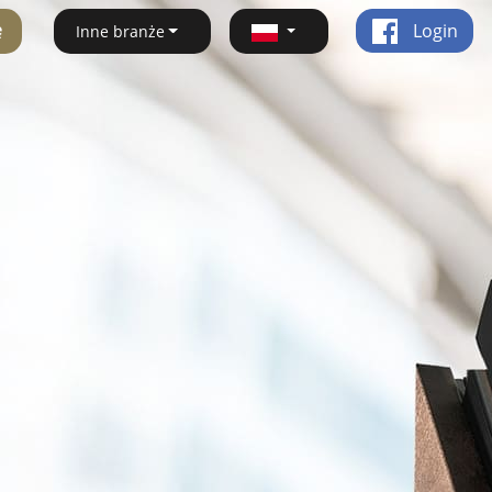
ę
Login
Inne branże