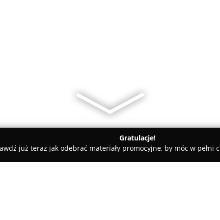
Gratulacje!
awdź już teraz jak odebrać materiały promocyjne, by móc w pełni c
, Masaże - Kutno
Eliksir Młodości Salon Kosmetologii Estetycz