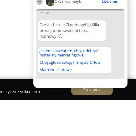
ORŁY Kosmetyki
Live chat
15:28
Cześć, chętnie Ci pomogę! 🙂 Kliknij
proszę w odpowiedni temat
rozmowy! 🙂
Jestem Laureatem, chcę odebrać
materiały marketingowe
Chcę zgłosić swoją firmę do Orłów
Mam inną sprawę
Sprawdź
ieszyć się sukcesem.
nej