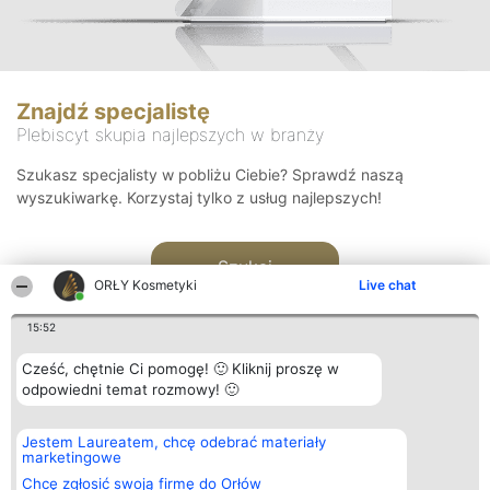
Znajdź specjalistę
Plebiscyt skupia najlepszych w branży
Szukasz specjalisty w pobliżu Ciebie? Sprawdź naszą
wyszukiwarkę. Korzystaj tylko z usług najlepszych!
Szukaj
ORŁY Kosmetyki
Live chat
15:52
Cześć, chętnie Ci pomogę! 🙂 Kliknij proszę w
odpowiedni temat rozmowy! 🙂
Organizator plebiscytu
Plebiscyt
Blog
Kontakt
Jestem Laureatem, chcę odebrać materiały
Bright Side Solutions sp. z o.
Laureaci
Articles
Kontakt
marketingowe
o. sp. k.
Lista
List of
ul. Ruska 22
wszystkich
Articles
Chcę zgłosić swoją firmę do Orłów