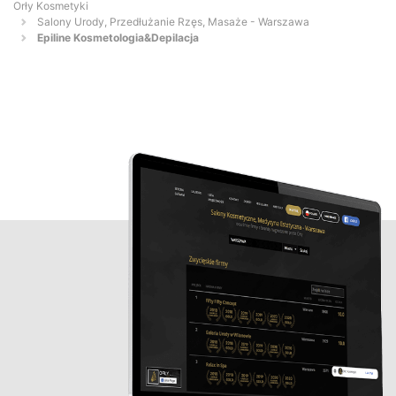
Orły Kosmetyki
Salony Urody, Przedłużanie Rzęs, Masaże - Warszawa
Epiline Kosmetologia&Depilacja