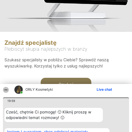
Znajdź specjalistę
Plebiscyt skupia najlepszych w branży
Szukasz specjalisty w pobliżu Ciebie? Sprawdź naszą
wyszukiwarkę. Korzystaj tylko z usług najlepszych!
Szukaj
ORŁY Kosmetyki
Live chat
19:59
Cześć, chętnie Ci pomogę! 🙂 Kliknij proszę w
odpowiedni temat rozmowy! 🙂
Organizator plebiscytu
Plebiscyt
Blog
Kontakt
Jestem Laureatem, chcę odebrać materiały