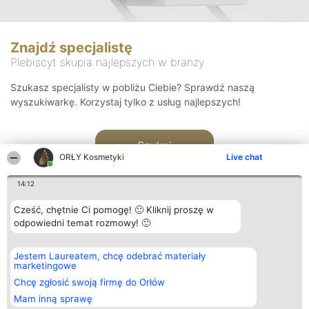
Znajdź specjalistę
Plebiscyt skupia najlepszych w branży
Szukasz specjalisty w pobliżu Ciebie? Sprawdź naszą
wyszukiwarkę. Korzystaj tylko z usług najlepszych!
Szukaj
ORŁY Kosmetyki
Live chat
14:12
Cześć, chętnie Ci pomogę! 🙂 Kliknij proszę w
odpowiedni temat rozmowy! 🙂
Organizator plebiscytu
Plebiscyt
Blog
Kontakt
Jestem Laureatem, chcę odebrać materiały
Bright Side Solutions sp. z o.
Laureaci
Articles
Kontakt
marketingowe
o. sp. k.
Lista
List of
ul. Ruska 22
wszystkich
Articles
Chcę zgłosić swoją firmę do Orłów
Wrocław 50-079
Laureatów
Mam inną sprawę
KRS 0000749100 | Regon
Zasady
381313360 | NIP 8943132676
Regulamin