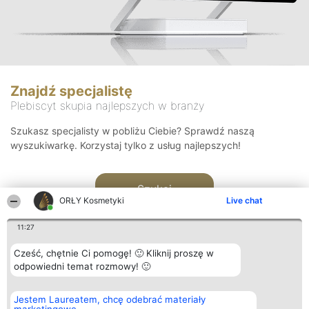
Znajdź specjalistę
Plebiscyt skupia najlepszych w branży
Szukasz specjalisty w pobliżu Ciebie? Sprawdź naszą
wyszukiwarkę. Korzystaj tylko z usług najlepszych!
Szukaj
ORŁY Kosmetyki
Live chat
11:27
Cześć, chętnie Ci pomogę! 🙂 Kliknij proszę w
odpowiedni temat rozmowy! 🙂
Organizator plebiscytu
Plebiscyt
Blog
Kontakt
Jestem Laureatem, chcę odebrać materiały
Bright Side Solutions sp. z o.
Laureaci
Articles
Kontakt