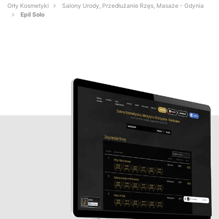
Orły Kosmetyki
Salony Urody, Przedłużanie Rzęs, Masaże - Gdynia
Epil Solo