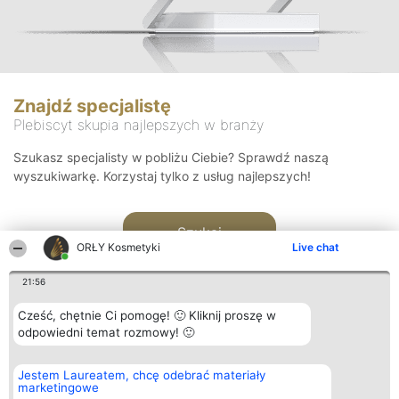
Znajdź specjalistę
Plebiscyt skupia najlepszych w branży
Szukasz specjalisty w pobliżu Ciebie? Sprawdź naszą
wyszukiwarkę. Korzystaj tylko z usług najlepszych!
Szukaj
ORŁY Kosmetyki
Live chat
21:56
Cześć, chętnie Ci pomogę! 🙂 Kliknij proszę w
odpowiedni temat rozmowy! 🙂
Organizator plebiscytu
Plebiscyt
Blog
Kontakt
Jestem Laureatem, chcę odebrać materiały
Bright Side Solutions sp. z o.
Laureaci
Articles
Kontakt
marketingowe
o. sp. k.
Lista
List of