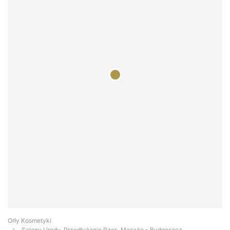
Orły Kosmetyki
Salony Urody, Przedłużanie Rzęs, Masaże - Bydgoszcz