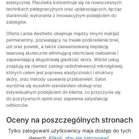
estetycznej. Placówka koncentruje się na nowoczesnych
technikach pielęgnacyjnych oraz upiększających, łącząc
staranność wykonania z innowacyjnym podejściem do
zabiegów.
Oferta Larisa Aesthetic obejmuje między innymi makijaż
permanentny, pozwalający na trwałe podkreślenie brwi,
ust oraz powiek, a także zaawansowaną depilację
laserową skutecznie eliminującą niechciane owłosienie i
zapewniającą długotrwałą gładkość skóry. Wśród usług
znajdują się również zabiegi radiofrekwencji mikroigłowej,
których celem jest poprawa elastyczności i struktury
skóry, oraz metody usuwania przebarwień. Salon
wyróżnia się wysokim standardem obsługi oraz
indywidualnym podejściem do klienta, co przyczynia się
do pozytywnych opinii oraz zapewnia satysfakcję
odbiorców.
Oceny na poszczególnych stronach
Tylko zalogowani użytkownicy maja dostęp do tych
danych.
Kliknij, aby się zalogować.