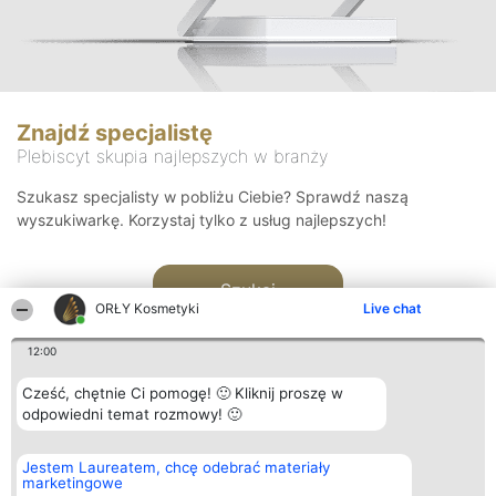
Znajdź specjalistę
Plebiscyt skupia najlepszych w branży
Szukasz specjalisty w pobliżu Ciebie? Sprawdź naszą
wyszukiwarkę. Korzystaj tylko z usług najlepszych!
Szukaj
ORŁY Kosmetyki
Live chat
12:00
Cześć, chętnie Ci pomogę! 🙂 Kliknij proszę w
odpowiedni temat rozmowy! 🙂
Organizator plebiscytu
Plebiscyt
Blog
Kontakt
Jestem Laureatem, chcę odebrać materiały
Bright Side Solutions sp. z o.
Laureaci
Articles
Kontakt
marketingowe
o. sp. k.
Lista
List of