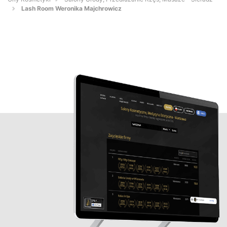
Lash Room Weronika Majchrowicz