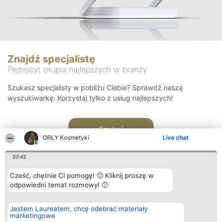
Znajdź specjalistę
Plebiscyt skupia najlepszych w branży
Szukasz specjalisty w pobliżu Ciebie? Sprawdź naszą
wyszukiwarkę. Korzystaj tylko z usług najlepszych!
Szukaj
ORŁY Kosmetyki
Live chat
20:43
Cześć, chętnie Ci pomogę! 🙂 Kliknij proszę w
odpowiedni temat rozmowy! 🙂
Organizator plebiscytu
Plebiscyt
Blog
Kontakt
Jestem Laureatem, chcę odebrać materiały
Bright Side Solutions sp. z o.
Laureaci
Articles
Kontakt
marketingowe
o. sp. k.
Lista
List of