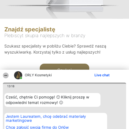
Znajdź specjalistę
Plebiscyt skupia najlepszych w branży
Szukasz specjalisty w pobliżu Ciebie? Sprawdź naszą
wyszukiwarkę. Korzystaj tylko z usług najlepszych!
Szukaj
ORŁY Kosmetyki
Live chat
13:18
Cześć, chętnie Ci pomogę! 🙂 Kliknij proszę w
odpowiedni temat rozmowy! 🙂
Organizator plebiscytu
Plebiscyt
Blog
Kontakt
Jestem Laureatem, chcę odebrać materiały
Bright Side Solutions sp. z o.
Laureaci
Articles
Kontakt
marketingowe
o. sp. k.
Lista
List of
ul. Ruska 22
wszystkich
Articles
Chcę zgłosić swoją firmę do Orłów