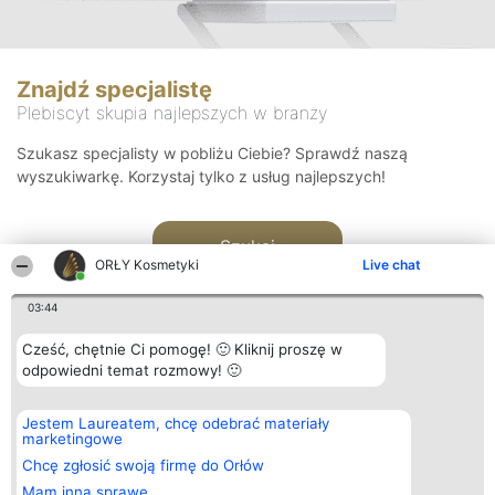
Znajdź specjalistę
Plebiscyt skupia najlepszych w branży
Szukasz specjalisty w pobliżu Ciebie? Sprawdź naszą
wyszukiwarkę. Korzystaj tylko z usług najlepszych!
Szukaj
ORŁY Kosmetyki
Live chat
03:44
Cześć, chętnie Ci pomogę! 🙂 Kliknij proszę w
odpowiedni temat rozmowy! 🙂
Organizator plebiscytu
Plebiscyt
Blog
Kontakt
Jestem Laureatem, chcę odebrać materiały
Bright Side Solutions sp. z o.
Laureaci
Articles
Kontakt
marketingowe
o. sp. k.
Lista
List of
ul. Ruska 22
wszystkich
Articles
Chcę zgłosić swoją firmę do Orłów
Wrocław 50-079
Laureatów
Mam inną sprawę
KRS 0000749100 | Regon
Zasady